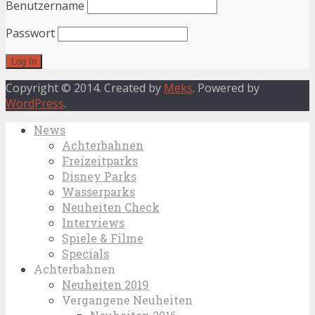
Benutzername
Passwort
Copyright © 2014. Created by
Meks
. Powered by
WordPress
.
News
Achterbahnen
Freizeitparks
Disney Parks
Wasserparks
Neuheiten Check
Interviews
Spiele & Filme
Specials
Achterbahnen
Neuheiten 2019
Vergangene Neuheiten