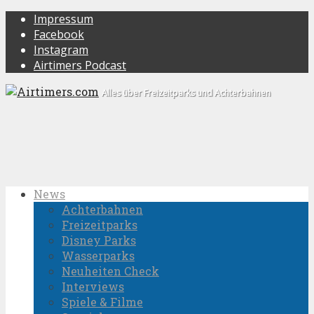
Impressum
Facebook
Instagram
Airtimers Podcast
Alles über Freizeitparks und Achterbahnen
News
Achterbahnen
Freizeitparks
Disney Parks
Wasserparks
Neuheiten Check
Interviews
Spiele & Filme