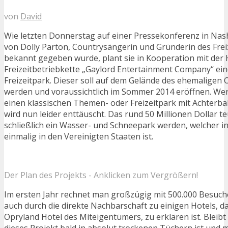
von
David
Wie letzten Donnerstag auf einer Pressekonferenz in Nash
von Dolly Parton, Countrysängerin und Gründerin des Frei
bekannt gegeben wurde, plant sie in Kooperation mit der 
Freizeitbetriebkette „Gaylord Entertainment Company“ ei
Freizeitpark. Dieser soll auf dem Gelände des ehemaligen 
werden und voraussichtlich im Sommer 2014 eröffnen. Wer 
einen klassischen Themen- oder Freizeitpark mit Achterb
wird nun leider enttäuscht. Das rund 50 Millionen Dollar te
schließlich ein Wasser- und Schneepark werden, welcher i
einmalig in den Vereinigten Staaten ist.
Der Plan des Projekts - Anklicken zum Vergrößern!
Im ersten Jahr rechnet man großzügig mit 500.000 Besuche
auch durch die direkte Nachbarschaft zu einigen Hotels, d
Opryland Hotel des Miteigentümers, zu erklären ist. Bleibt
dieses Projekt bald in absolut trockenen Tüchern ist und 