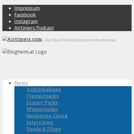
Impressum
Facebook
Instagram
Airtimers Podcast
Alles über Freizeitparks und Achterbahnen
News
Achterbahnen
Freizeitparks
Disney Parks
Wasserparks
Neuheiten Check
Interviews
Spiele & Filme