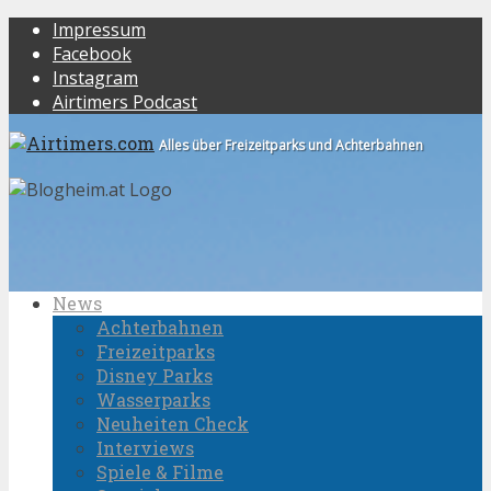
Impressum
Facebook
Instagram
Airtimers Podcast
Alles über Freizeitparks und Achterbahnen
News
Achterbahnen
Freizeitparks
Disney Parks
Wasserparks
Neuheiten Check
Interviews
Spiele & Filme