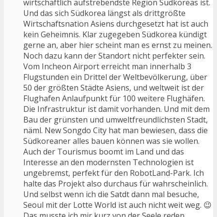
wirtschaftlich aufstrebendste Region Südkoreas ist.
Und das sich Südkorea längst als drittgrößte
Wirtschaftsnation Asiens durchgesetzt hat ist auch
kein Geheimnis. Klar zugegeben Südkorea kündigt
gerne an, aber hier scheint man es ernst zu meinen.
Noch dazu kann der Standort nicht perfekter sein.
Vom Incheon Airport erreicht man innerhalb 3
Flugstunden ein Drittel der Weltbevölkerung, über
50 der größten Städte Asiens, und weltweit ist der
Flughafen Anlaufpunkt für 100 weitere Flughäfen.
Die Infrastruktur ist damit vorhanden. Und mit dem
Bau der grünsten und umweltfreundlichsten Stadt,
näml. New Songdo City hat man bewiesen, dass die
Südkoreaner alles bauen können was sie wollen.
Auch der Tourismus boomt im Land und das
Interesse an den modernsten Technologien ist
ungebremst, perfekt für den RobotLand-Park. Ich
halte das Projekt also durchaus für wahrscheinlich.
Und selbst wenn ich die Satdt dann mal besuche,
Seoul mit der Lotte World ist auch nicht weit weg. 😉
Das musste ich mir kurz von der Seele reden,