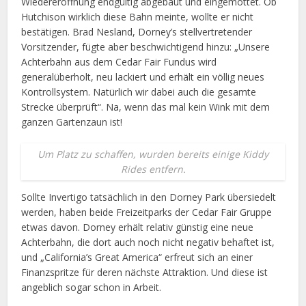
Wiedereröffnung endgültig abgebaut und eingemottet. Ob
Hutchison wirklich diese Bahn meinte, wollte er nicht
bestätigen. Brad Nesland, Dorney’s stellvertretender
Vorsitzender, fügte aber beschwichtigend hinzu: „Unsere
Achterbahn aus dem Cedar Fair Fundus wird
generalüberholt, neu lackiert und erhält ein völlig neues
Kontrollsystem. Natürlich wir dabei auch die gesamte
Strecke überprüft“. Na, wenn das mal kein Wink mit dem
ganzen Gartenzaun ist!
Um Platz zu schaffen, wurden bereits einige Kiddy
Rides entfern.
Sollte Invertigo tatsächlich in den Dorney Park übersiedelt
werden, haben beide Freizeitparks der Cedar Fair Gruppe
etwas davon. Dorney erhält relativ günstig eine neue
Achterbahn, die dort auch noch nicht negativ behaftet ist,
und „California’s Great America“ erfreut sich an einer
Finanzspritze für deren nächste Attraktion. Und diese ist
angeblich sogar schon in Arbeit.