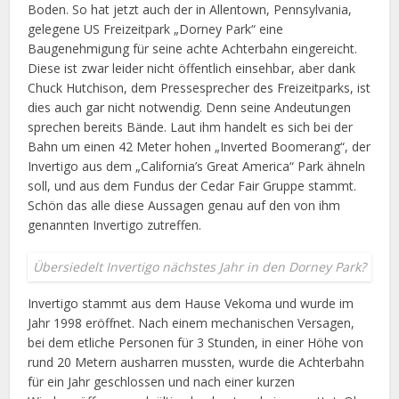
Boden. So hat jetzt auch der in Allentown, Pennsylvania,
gelegene US Freizeitpark „Dorney Park“ eine
Baugenehmigung für seine achte Achterbahn eingereicht.
Diese ist zwar leider nicht öffentlich einsehbar, aber dank
Chuck Hutchison, dem Pressesprecher des Freizeitparks, ist
dies auch gar nicht notwendig. Denn seine Andeutungen
sprechen bereits Bände. Laut ihm handelt es sich bei der
Bahn um einen 42 Meter hohen „Inverted Boomerang“, der
Invertigo aus dem „California’s Great America“ Park ähneln
soll, und aus dem Fundus der Cedar Fair Gruppe stammt.
Schön das alle diese Aussagen genau auf den von ihm
genannten Invertigo zutreffen.
Übersiedelt Invertigo nächstes Jahr in den Dorney Park?
Invertigo stammt aus dem Hause Vekoma und wurde im
Jahr 1998 eröffnet. Nach einem mechanischen Versagen,
bei dem etliche Personen für 3 Stunden, in einer Höhe von
rund 20 Metern ausharren mussten, wurde die Achterbahn
für ein Jahr geschlossen und nach einer kurzen