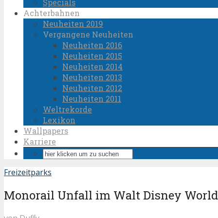
Specials
Achterbahnen
Neuheiten 2019
Vergangene Neuheiten
Neuheiten 2016
Neuheiten 2015
Neuheiten 2014
Neuheiten 2013
Neuheiten 2012
Neuheiten 2011
Weltrekorde
Lexikon
Wallpapers
Karriere
Freizeitparks
Monorail Unfall im Walt Disney World
von
Duffy