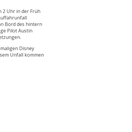
2 Uhr in der Früh
uffahrunfall
an Bord des hintern
ge Pilot Austin
etzungen.
emaligen Disney
iesem Unfall kommen