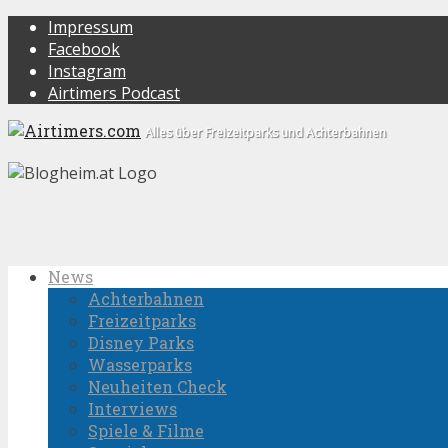
Impressum
Facebook
Instagram
Airtimers Podcast
Alles über Freizeitparks und Achterbahnen
News
Achterbahnen
Freizeitparks
Disney Parks
Wasserparks
Neuheiten Check
Interviews
Spiele & Filme