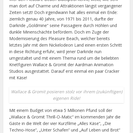
man dort auf Charme und Attraktionen längst vergangener
Zeiten setzt! Doch irgendwann hat alles einmal ein Ende:
ziemlich genau 40 Jahre, von 1971 bis 2011, durfte der
Darkride „Goldmine“ seine Passagiere durch Höhlen und
dunkle Minenschächte befördern. Doch im Zuge der
Modernisierung des Pleasure Beach, welcher bereits
letztes Jahr mit dem Nickelodeon Land einen ersten Schritt
in diese Richtung erfuhr, wird jener Darkride nun
umgestaltet und mit einem Thema rund um die beliebten
Knetfiguren Wallace & Gromit der Aardman Animation
Studios ausgestattet. Darauf erst einmal ein paar Cracker
mit Käse!
Wallace & Gromit posieren stolz vor ihrem (zukünftigen)
eigenen Ride!
Mit einem Budget von etwa 5 Millionen Pfund soll der
„Wallace & Gromit Thrill-O-Matic“ im kommenden Jahr die
Gäste in die Welt der vier Kurzfilme „Alles Käse“, „Die
Techno-Hose“, „Unter Schafen“ und „Auf Leben und Brot“