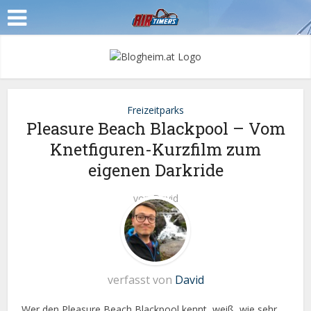
Freizeitparks
Pleasure Beach Blackpool – Vom
Knetfiguren-Kurzfilm zum
eigenen Darkride
von
David
verfasst von
David
Wer den Pleasure Beach Blackpool kennt, weiß, wie sehr