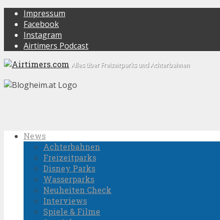
Impressum
Facebook
Instagram
Airtimers Podcast
Alles über Freizeitparks und Achterbahnen
News
Achterbahnen
Freizeitparks
Disney Parks
Wasserparks
Neuheiten Check
Interviews
Spiele & Filme