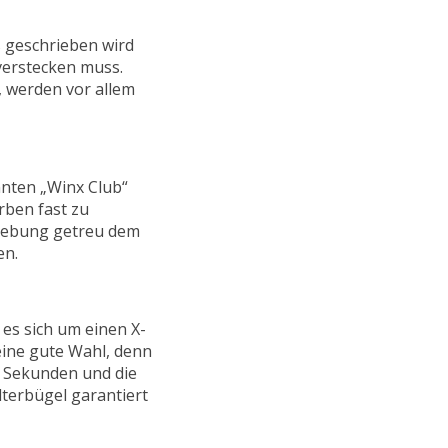
ß geschrieben wird
verstecken muss.
, werden vor allem
nnten „Winx Club“
rben fast zu
bgebung getreu dem
en.
es sich um einen X-
ine gute Wahl, denn
5 Sekunden und die
lterbügel garantiert