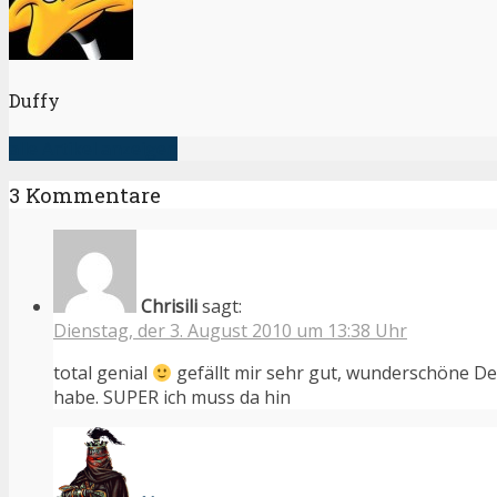
Duffy
alle Artikel anzeigen
3 Kommentare
Chrisili
sagt:
Dienstag, der 3. August 2010 um 13:38 Uhr
total genial
gefällt mir sehr gut, wunderschöne De
habe. SUPER ich muss da hin