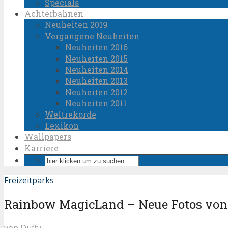
Specials
Achterbahnen
Neuheiten 2019
Vergangene Neuheiten
Neuheiten 2016
Neuheiten 2015
Neuheiten 2014
Neuheiten 2013
Neuheiten 2012
Neuheiten 2011
Weltrekorde
Lexikon
Wallpapers
Karriere
Freizeitparks
Rainbow MagicLand – Neue Fotos von d
von
Duffy