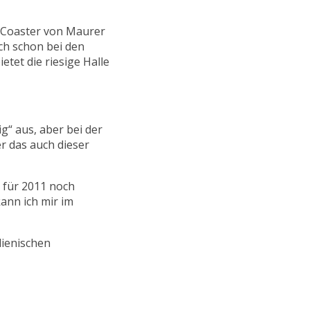
g Coaster von Maurer
ch schon bei den
etet die riesige Halle
g“ aus, aber bei der
er das auch dieser
 für 2011 noch
ann ich mir im
lienischen