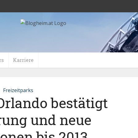
rs
Karriere
Freizeitparks
rlando bestätigt
rung und neue
ionen bis 2013