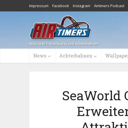
Impressum
Facebook
Instagram
Airtimers Podcast
Alles über Freizeitparks und Achterbahnen
News
Achterbahnen
Wallpape
SeaWorld O
Erweite
Attrakt