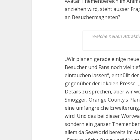
Avatar Themenbereich im Anim
anziehen wird, steht ausser Fr
an Besuchermagneten?
Welche neuen Attrakti
„Wir planen gerade einige neue 
Besucher und Fans noch viel tie
eintauchen lassen“, enthüllt de
gegenüber der lokalen Presse. 
Details zu sprechen, aber wir w
Smogger, Orange County’s Planu
eine umfangreiche Erweiterung,
wird. Und das bei dieser Wortwah
sondern ein ganzer Themenberei
allem da SeaWorld bereits im A