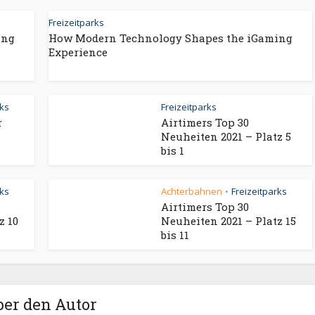
Freizeitparks
ing
How Modern Technology Shapes the iGaming
Experience
rks
Freizeitparks
r
Airtimers Top 30
Neuheiten 2021 – Platz 5
bis 1
rks
Achterbahnen
Freizeitparks
•
Airtimers Top 30
z 10
Neuheiten 2021 – Platz 15
bis 11
ber den Autor