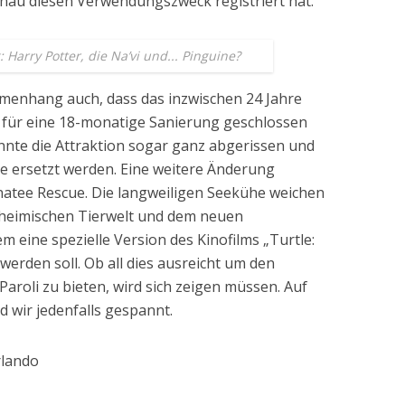
enau diesen Verwendungszweck registriert hat.
Harry Potter, die Na’vi und... Pinguine?
mmenhang auch, dass das inzwischen 24 Jahre
 für eine 18-monatige Sanierung geschlossen
nnte die Attraktion sogar ganz abgerissen und
 ersetzt werden. Eine weitere Änderung
anatee Rescue. Die langweiligen Seekühe weichen
a heimischen Tierwelt und dem neuen
m eine spezielle Version des Kinofilms „Turtle:
werden soll. Ob all dies ausreicht um den
aroli zu bieten, wird sich zeigen müssen. Auf
d wir jedenfalls gespannt.
rlando