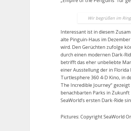
„Empire of the Penguins“ für g
Wir begrüßen im Ring: 
Interessant ist in diesem Zusa
alte Pinguin-Haus im Dezember
wird. Den Gerüchten zufolge kö
durch einen modernen Dark-Ride
betrifft das eher unbeliebte M
einer Ausstellung der in Florid
Turtlesphere 360 4-D Kino, in de
The Incredible Journey“ gezeigt 
benachbarten Parks in Zukunft P
SeaWorld’s ersten Dark-Ride sin
Pictures: Copyright SeaWorld O