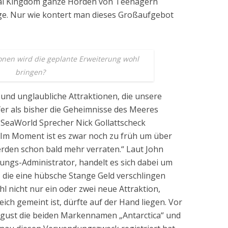
al Kingdom ganze Horden von Teenagern
age. Nur wie kontert man dieses Großaufgebot
onen wird die geplante Erweiterung wohl
bringen?
und unglaubliche Attraktionen, die unsere
fer als bisher die Geheimnisse des Meeres
r SeaWorld Sprecher Nick Gollattscheck
„Im Moment ist es zwar noch zu früh um über
erden schon bald mehr verraten.“ Laut John
ngs-Administrator, handelt es sich dabei um
 die eine hübsche Stange Geld verschlingen
l nicht nur ein oder zwei neue Attraktion,
ch gemeint ist, dürfte auf der Hand liegen. Vor
ugust die beiden Markennamen „Antarctica“ und