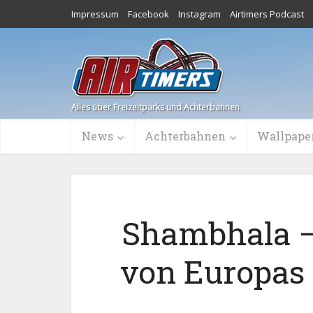
Impressum
Facebook
Instagram
Airtimers Podcast
Alles über Freizeitparks und Achterbahnen
News
Achterbahnen
Wallpape
Shambhala –
von Europas