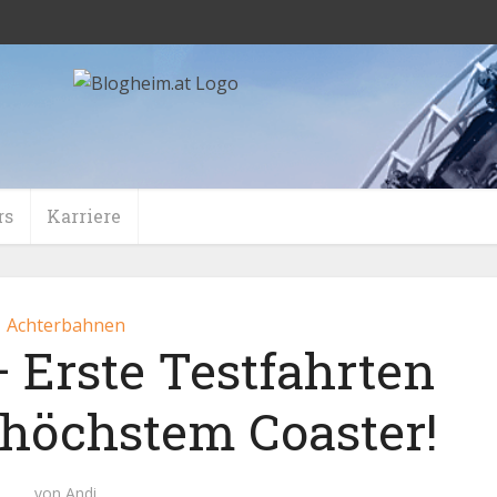
rs
Karriere
Achterbahnen
 Erste Testfahrten
 höchstem Coaster!
von
Andi