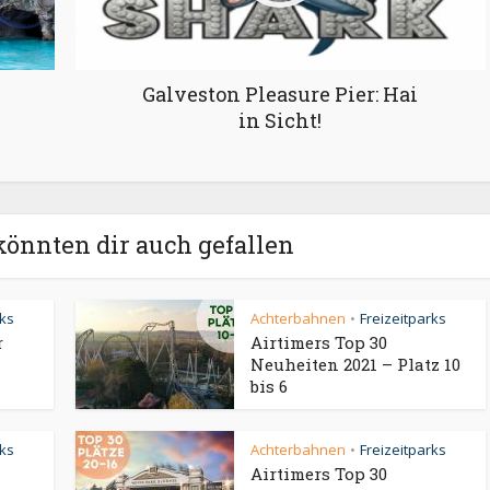
Galveston Pleasure Pier: Hai
in Sicht!
könnten dir auch gefallen
rks
Achterbahnen
Freizeitparks
•
r
Airtimers Top 30
Neuheiten 2021 – Platz 10
bis 6
rks
Achterbahnen
Freizeitparks
•
Airtimers Top 30