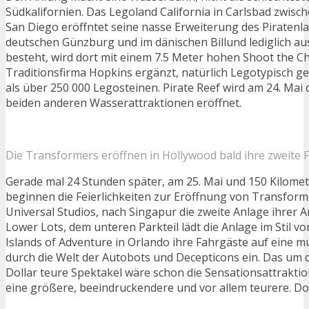
Südkalifornien. Das Legoland California in Carlsbad zwisc
San Diego eröffntet seine nasse Erweiterung des Piratenl
deutschen Günzburg und im dänischen Billund lediglich au
besteht, wird dort mit einem 7.5 Meter hohen Shoot the C
Traditionsfirma Hopkins ergänzt, natürlich Legotypisch ge
als über 250 000 Legosteinen. Pirate Reef wird am 24. Mai
beiden anderen Wasserattraktionen eröffnet.
Die Transformers eröffnen in Hollywood bald ihre zweite Fi
Gerade mal 24 Stunden später, am 25. Mai und 150 Kilomet
beginnen die Feierlichkeiten zur Eröffnung von Transform
Universal Studios, nach Singapur die zweite Anlage ihrer 
Lower Lots, dem unteren Parkteil lädt die Anlage im Stil v
Islands of Adventure in Orlando ihre Fahrgäste auf eine m
durch die Welt der Autobots und Decepticons ein. Das um d
Dollar teure Spektakel wäre schon die Sensationsattraktio
eine größere, beeindruckendere und vor allem teurere. Do