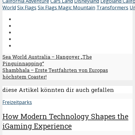
California Adventure
Cars Land
Disneyland
Legoland Calif
World
Six Flags
Six Flags Magic Mountain
Transformers
Un
Sea World Australia – Hangover „The
Pinguinnapping“
Shambhala – Erste Testfahrten von Europas
höchstem Coaster!
diese Artikel könnten dir auch gefallen
Freizeitparks
How Modern Technology Shapes the
iGaming Experience