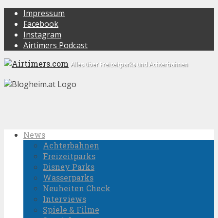
Impressum
Facebook
Instagram
Airtimers Podcast
Alles über Freizeitparks und Achterbahnen
News
Achterbahnen
Freizeitparks
Disney Parks
Wasserparks
Neuheiten Check
Interviews
Spiele & Filme