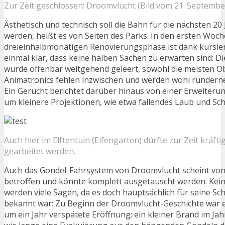
Zur Zeit geschlossen: Droomvlucht (Bild vom 21. September
Ästhetisch und technisch soll die Bahn für die nächsten 20
werden, heißt es von Seiten des Parks. In den ersten Woch
dreieinhalbmonatigen Renovierungsphase ist dank kursier
einmal klar, dass keine halben Sachen zu erwarten sind: D
wurde offenbar weitgehend geleert, sowohl die meisten Ob
Animatronics fehlen inzwischen und werden wohl rundern
Ein Gerücht berichtet darüber hinaus von einer Erweiterun
um kleinere Projektionen, wie etwa fallendes Laub und Sch
Auch hier im Elftentuin (Elfengarten) dürfte zur Zeit kräfti
gearbeitet werden.
Auch das Gondel-Fahrsystem von Droomvlucht scheint von
betroffen und könnte komplett ausgetauscht werden. Kei
werden viele Sagen, da es doch hauptsächlich für seine Sc
bekannt war: Zu Beginn der Droomvlucht-Geschichte war e
um ein Jahr verspätete Eröffnung; ein kleiner Brand im Jah