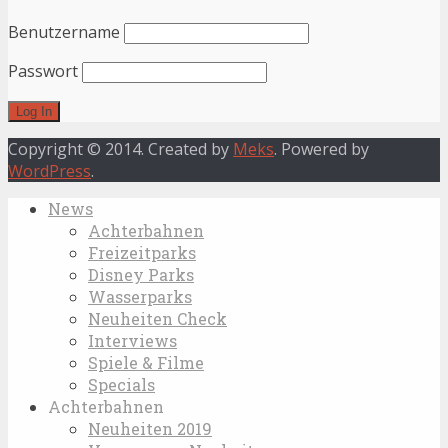
Benutzername
Passwort
Copyright © 2014. Created by
Meks
. Powered by
WordPress
.
News
Achterbahnen
Freizeitparks
Disney Parks
Wasserparks
Neuheiten Check
Interviews
Spiele & Filme
Specials
Achterbahnen
Neuheiten 2019