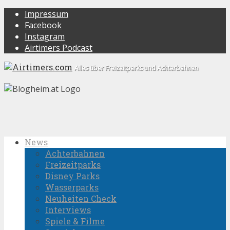
Impressum
Facebook
Instagram
Airtimers Podcast
Alles über Freizeitparks und Achterbahnen
News
Achterbahnen
Freizeitparks
Disney Parks
Wasserparks
Neuheiten Check
Interviews
Spiele & Filme