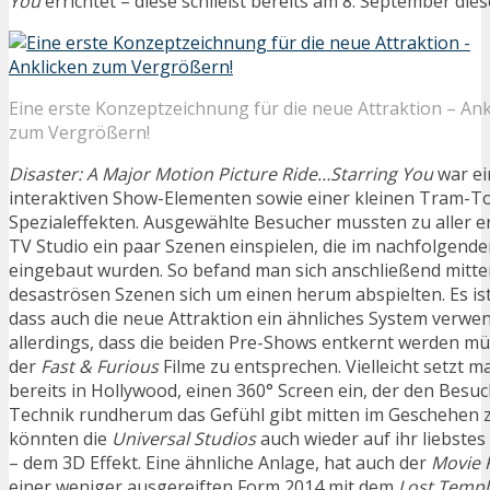
You
errichtet – diese schließt bereits am 8. September dies
Eine erste Konzeptzeichnung für die neue Attraktion – Ank
zum Vergrößern!
Disaster: A Major Motion Picture Ride…Starring You
war ei
interaktiven Show-Elementen sowie einer kleinen Tram-To
Spezialeffekten. Ausgewählte Besucher mussten zu aller er
TV Studio ein paar Szenen einspielen, die im nachfolgend
eingebaut wurden. So befand man sich anschließend mitte
desaströsen Szenen sich um einen herum abspielten. Es ist
dass auch die neue Attraktion ein ähnliches System verwen
allerdings, dass die beiden Pre-Shows entkernt werden mü
der
Fast & Furious
Filme zu entsprechen. Vielleicht setzt ma
bereits in Hollywood, einen 360° Screen ein, der den Besu
Technik rundherum das Gefühl gibt mitten im Geschehen z
könnten die
Universal Studios
auch wieder auf ihr liebstes
– dem 3D Effekt. Eine ähnliche Anlage, hat auch der
Movie 
einer weniger ausgereiften Form 2014 mit dem
Lost Templ