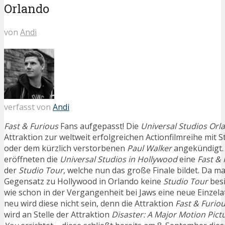
Orlando
von
Andi
verfasst von
Andi
Fast & Furious
Fans aufgepasst! Die
Universal Studios Orl
Attraktion zur weltweit erfolgreichen Actionfilmreihe mit S
oder dem kürzlich verstorbenen
Paul Walker
angekündigt. 
eröffneten die
Universal Studios in Hollywood
eine
Fast & 
der
Studio Tour
, welche nun das große Finale bildet. Da ma
Gegensatz zu Hollywood in Orlando keine
Studio Tour
besi
wie schon in der Vergangenheit bei Jaws eine neue Einzela
neu wird diese nicht sein, denn die Attraktion
Fast & Furio
wird an Stelle der Attraktion
Disaster: A Major Motion Pict