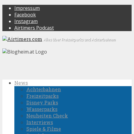
Impressum
Facebook
Instagram
Airtimers Podcast
Alles über Freizeitparks und Achterbahnen
News
Achterbahnen
Freizeitparks
Disney Parks
Wasserparks
Neuheiten Check
Interviews
Spiele & Filme