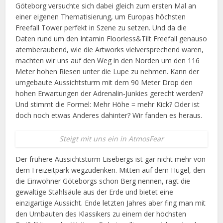
Göteborg versuchte sich dabei gleich zum ersten Mal an
einer eigenen Thematisierung, um Europas höchsten
Freefall Tower perfekt in Szene zu setzen. Und da die
Daten rund um den Intamin Floorless&Tilt Freefall genauso
atemberaubend, wie die Artworks vielversprechend waren,
machten wir uns auf den Weg in den Norden um den 116
Meter hohen Riesen unter die Lupe zu nehmen. Kann der
umgebaute Aussichtsturm mit dem 90 Meter Drop den
hohen Erwartungen der Adrenalin-Junkies gerecht werden?
Und stimmt die Formel: Mehr Höhe = mehr Kick? Oder ist
doch noch etwas Anderes dahinter? Wir fanden es heraus.
Steigt mit uns ein in AtmosFear
Der frühere Aussichtsturm Lisebergs ist gar nicht mehr von
dem Freizeitpark wegzudenken. Mitten auf dem Hügel, den
die Einwohner Göteborgs schon Berg nennen, ragt die
gewaltige Stahlsäule aus der Erde und bietet eine
einzigartige Aussicht. Ende letzten Jahres aber fing man mit
den Umbauten des Klassikers zu einem der höchsten