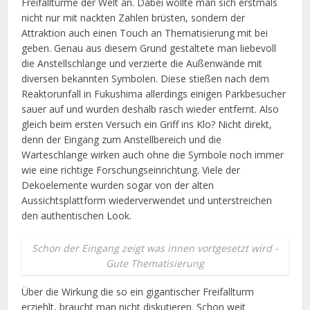
Freifalltürme der Welt an. Dabei wollte man sich erstmals
nicht nur mit nackten Zahlen brüsten, sondern der
Attraktion auch einen Touch an Thematisierung mit bei
geben. Genau aus diesem Grund gestaltete man liebevoll
die Anstellschlange und verzierte die Außenwände mit
diversen bekannten Symbolen. Diese stießen nach dem
Reaktorunfall in Fukushima allerdings einigen Parkbesucher
sauer auf und wurden deshalb rasch wieder entfernt. Also
gleich beim ersten Versuch ein Griff ins Klo? Nicht direkt,
denn der Eingang zum Anstellbereich und die
Warteschlange wirken auch ohne die Symbole noch immer
wie eine richtige Forschungseinrichtung. Viele der
Dekoelemente wurden sogar von der alten
Aussichtsplattform wiederverwendet und unterstreichen
den authentischen Look.
Schon der Eingang zeigt was innen vortgesetzt wird -
Gute Thematisierung
Über die Wirkung die so ein gigantischer Freifallturm
erziehlt, braucht man nicht diskutieren. Schon weit