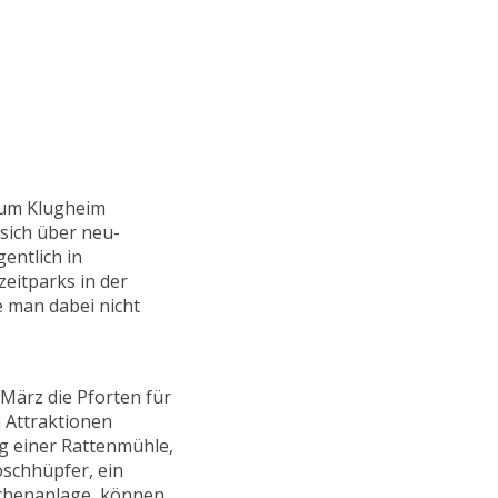
 um Klugheim
sich über neu-
entlich in
eitparks in der
 man dabei nicht
 März die Pforten für
 Attraktionen
g einer Rattenmühle,
oschhüpfer, ein
schenanlage, können