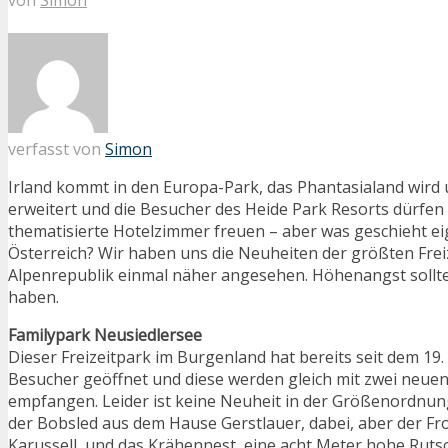
verfasst von
Simon
Irland kommt in den Europa-Park, das Phantasialand wird
erweitert und die Besucher des Heide Park Resorts dürfen 
thematisierte Hotelzimmer freuen – aber was geschieht eig
Österreich? Wir haben uns die Neuheiten der größten Freiz
Alpenrepublik einmal näher angesehen. Höhenangst sollte
haben.
Familypark Neusiedlersee
Dieser Freizeitpark im Burgenland hat bereits seit dem 19.
Besucher geöffnet und diese werden gleich mit zwei neuen
empfangen. Leider ist keine Neuheit in der Größenordnun
der Bobsled aus dem Hause Gerstlauer, dabei, aber der Fr
Karussell, und das Krähennest, eine acht Meter hohe Rut