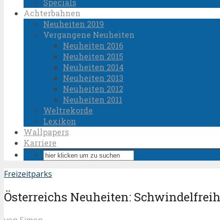
Specials
Achterbahnen
Neuheiten 2019
Vergangene Neuheiten
Neuheiten 2016
Neuheiten 2015
Neuheiten 2014
Neuheiten 2013
Neuheiten 2012
Neuheiten 2011
Weltrekorde
Lexikon
Wallpapers
Karriere
Freizeitparks
Österreichs Neuheiten: Schwindelfrei
von
Simon