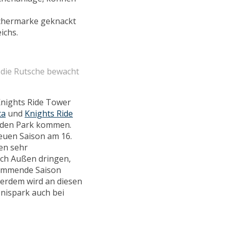
uchermarke geknackt
ichs.
 die Rutsche bewacht
nights Ride Tower
ta
und
Knights Ride
in den Park kommen.
euen Saison am 16.
ien sehr
ach Außen dringen,
 kommende Saison
ßerdem wird an diesen
bnispark auch bei