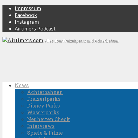
Impressum
Facebook
Instagram
Airtimers Podcast
Alles über Freizeitparks und Achterbahnen
News
Achterbahnen
Freizeitparks
Disney Parks
Wasserparks
Neuheiten Check
Interviews
Spiele & Filme