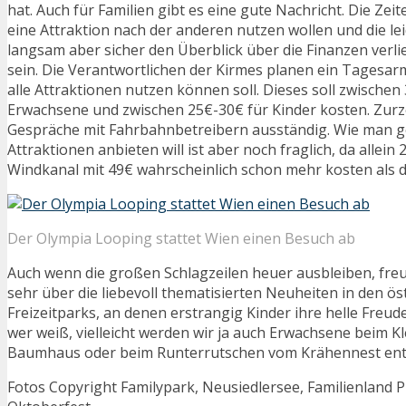
hat. Auch für Familien gibt es eine gute Nachricht. Die Zeit
eine Attraktion nach der anderen nutzen wollen und die le
langsam aber sicher den Überblick über die Finanzen verlie
sein. Die Verantwortlichen der Kirmes planen ein Tagesa
alle Attraktionen nutzen können soll. Dieses soll zwischen
Erwachsene und zwischen 25€-30€ für Kinder kosten. Zurze
Gespräche mit Fahrbahnbetreibern ausständig. Wie man g
Attraktionen anbieten will ist aber noch fraglich, da allein
Windkanal mit 49€ wahrscheinlich schon mehr kosten als 
Der Olympia Looping stattet Wien einen Besuch ab
Auch wenn die großen Schlagzeilen heuer ausbleiben, fre
sehr über die liebevoll thematisierten Neuheiten in den ös
Freizeitparks, an denen erstrangig Kinder ihre helle Freu
wer weiß, vielleicht werden wir ja auch Erwachsene beim K
Baumhaus oder beim Runterrutschen vom Krähennest en
Fotos Copyright Familypark, Neusiedlersee, Familienland P