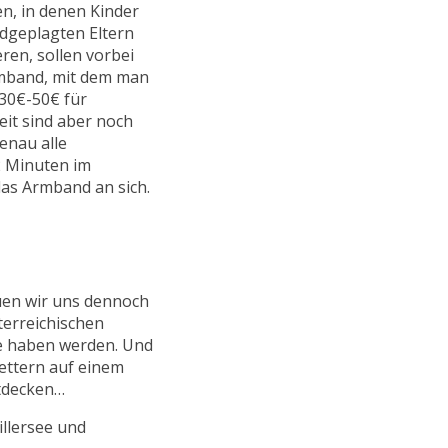
en, in denen Kinder
idgeplagten Eltern
ren, sollen vorbei
rmband, mit dem man
 30€-50€ für
it sind aber noch
enau alle
 2 Minuten im
das Armband an sich.
uen wir uns dennoch
terreichischen
de haben werden. Und
lettern auf einem
tdecken…
illersee und