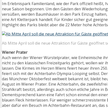
Im Erlebnispark Familienland, wie der Park offiziell heißt, h
neue Saison begonnen. Um den Gästen den Wiederholung
versüßen, werden Baumhäuser in den Park Einzug halten, 
eine Art Kletterpark handelt. Für Kinder sicher gut geeigne
Highlight des Parks bleibt aber die 22 Meter hohe Achter
Ab Mitte April soll die neue Attraktion für Gäste geöffnet s
Wiener Prater
Auch wenn der Wiener Würstelprater, wie Einheimische ihn
nicht zu den klassischen Freizeitparks gehört, wollen wir 
lassen. Die Kirmes im Herzen Wiens feiert heuer ihren 250
feiert sich mit der Achterbahn Olympia Looping selbst. Der
das Münchner Oktoberfest weltweit bekannt ist, bleibt he
August im Wiener Prater. Eine Achterbahn, die zweifelsfre
Strahlkraft besitzt, allerdings auch schon etliche Jahre in Be
Dementsprechend kann eine Fahrt schon einmal den eine
blauen Fleck hinterlassen. Für weniger schmerzresistente 
aber dafür ein Besuch im Achterbahn-Restaurant an, das sei