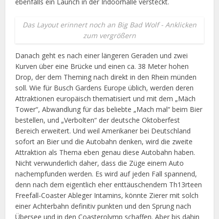
ebenfalls ein Launch in der Indoorhalle versteckt.
Das Layout erinnert noch an Big Bad Wolf - Anklicken
zum vergrößern
Danach geht es nach einer längeren Geraden und zwei
Kurven über eine Brücke und einen ca. 38 Meter hohen
Drop, der dem Theming nach direkt in den Rhein münden
soll. Wie für Busch Gardens Europe üblich, werden deren
Attraktionen europäisch thematisiert und mit dem „Mäch
Tower“, Abwandlung für das beliebte „Mach mal“ beim Bier
bestellen, und „Verbolten“ der deutsche Oktoberfest
Bereich erweitert. Und weil Amerikaner bei Deutschland
sofort an Bier und die Autobahn denken, wird die zweite
Attraktion als Thema eben genau diese Autobahn haben.
Nicht verwunderlich daher, dass die Züge einem Auto
nachempfunden werden. Es wird auf jeden Fall spannend,
denn nach dem eigentlich eher enttäuschendem Th13rteen
Freefall-Coaster Ableger Intamins, könnte Zierer mit solch
einer Achterbahn definitiv punkten und den Sprung nach
Übersee und in den Coasterolymp schaffen. Aber bis dahin