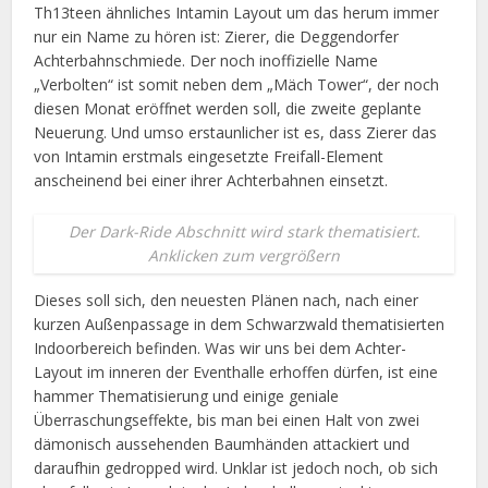
Th13teen ähnliches Intamin Layout um das herum immer
nur ein Name zu hören ist: Zierer, die Deggendorfer
Achterbahnschmiede. Der noch inoffizielle Name
„Verbolten“ ist somit neben dem „Mäch Tower“, der noch
diesen Monat eröffnet werden soll, die zweite geplante
Neuerung. Und umso erstaunlicher ist es, dass Zierer das
von Intamin erstmals eingesetzte Freifall-Element
anscheinend bei einer ihrer Achterbahnen einsetzt.
Der Dark-Ride Abschnitt wird stark thematisiert.
Anklicken zum vergrößern
Dieses soll sich, den neuesten Plänen nach, nach einer
kurzen Außenpassage in dem Schwarzwald thematisierten
Indoorbereich befinden. Was wir uns bei dem Achter-
Layout im inneren der Eventhalle erhoffen dürfen, ist eine
hammer Thematisierung und einige geniale
Überraschungseffekte, bis man bei einen Halt von zwei
dämonisch aussehenden Baumhänden attackiert und
daraufhin gedropped wird. Unklar ist jedoch noch, ob sich