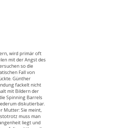
rn, wird primär oft
len mit der Angst des
ersuchen so die
tischen Fall von
ückte. Günther
ndung fackelt nicht
alt mit Bildern der
die Spinning Barrels
ederum diskutierbar.
r Mutter: Sie meint,
estotrotz muss man
angenheit liegt und