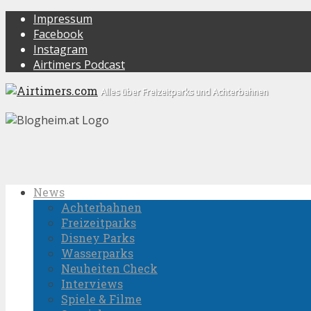
Impressum
Facebook
Instagram
Airtimers Podcast
Alles über Freizeitparks und Achterbahnen
News
Achterbahnen
Freizeitparks
Disney Parks
Wasserparks
Neuheiten Check
Interviews
Spiele & Filme