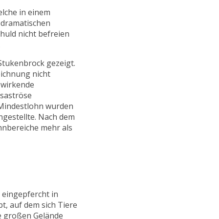
elche in einem
s dramatischen
chuld nicht befreien
.
Stukenbrock gezeigt.
ichnung nicht
 wirkende
esaströse
m Mindestlohn wurden
angestellte. Nach dem
hnbereiche mehr als
 eingepfercht in
t, auf dem sich Tiere
e großen Gelände