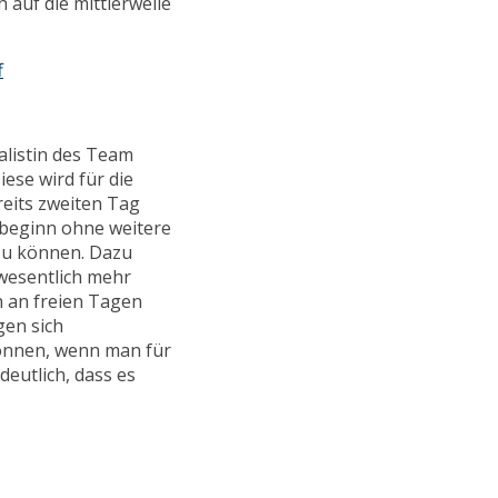
auf die mittlerweile
alistin des Team
iese wird für die
eits zweiten Tag
nbeginn ohne weitere
zu können. Dazu
 wesentlich mehr
n an freien Tagen
gen sich
können, wenn man für
deutlich, dass es