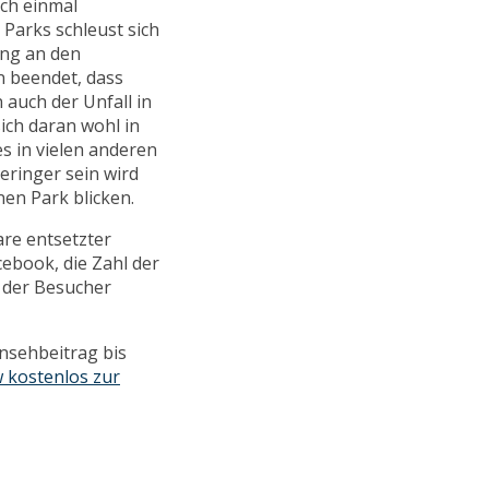
och einmal
 Parks schleust sich
ung an den
n beendet, dass
 auch der Unfall in
ich daran wohl in
s in vielen anderen
eringer sein wird
nen Park blicken.
re entsetzter
ebook, die Zahl der
k der Besucher
rnsehbeitrag bis
 kostenlos zur