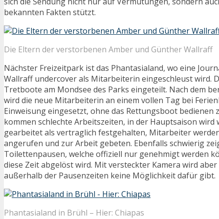
sich die Sendung nicht nur auf Vermutungen, sondern auch 
bekannten Fakten stützt.
Die Eltern der verstorbenen Amber und Günther Wallraff
Nächster Freizeitpark ist das Phantasialand, wo eine Journ
Wallraff undercover als Mitarbeiterin eingeschleust wird. D
Tretboote am Mondsee des Parks eingeteilt. Nach dem ber
wird die neue Mitarbeiterin an einem vollen Tag bei Ferie
Einweisung eingesetzt, ohne das Rettungsboot bedienen 
kommen schlechte Arbeitszeiten, in der Hauptsaison wird
gearbeitet als vertraglich festgehalten, Mitarbeiter werde
angerufen und zur Arbeit gebeten. Ebenfalls schwierig zei
Toilettenpausen, welche offiziell nur genehmigt werden 
diese Zeit abgelöst wird. Mit versteckter Kamera wird aber 
außerhalb der Pausenzeiten keine Möglichkeit dafür gibt.
Phantasialand in Brühl – Hier: Chiapas