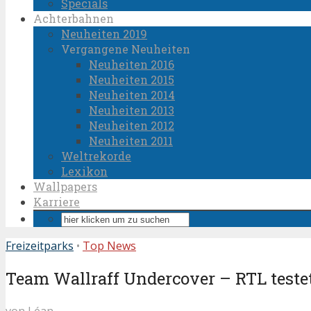
Specials
Achterbahnen
Neuheiten 2019
Vergangene Neuheiten
Neuheiten 2016
Neuheiten 2015
Neuheiten 2014
Neuheiten 2013
Neuheiten 2012
Neuheiten 2011
Weltrekorde
Lexikon
Wallpapers
Karriere
Freizeitparks
•
Top News
Team Wallraff Undercover – RTL teste
von
Léan