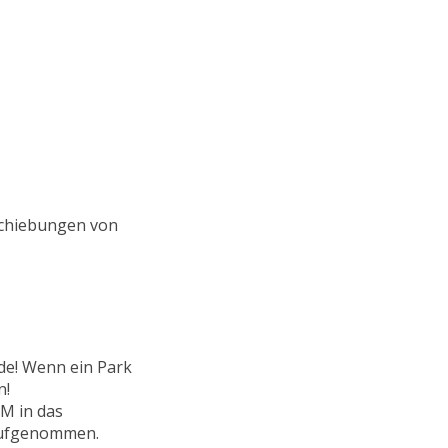
rschiebungen von
de! Wenn ein Park
n!
M in das
 aufgenommen.