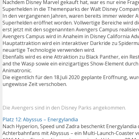
Nachdem Disney Marvel gekauft hat, war es nur eine Frage 
Superhelden in die Themenparks der Walt Disney Compan
In den vergangenen Jahren, waren bereits immer wieder A
Superhelden eröffnet worden. Vollwertige Bereiche wird d
erst jetzt mit den sogenannten Avengers Campus realisier
Avengers Campus wird in Anaheim in Disney California Ad
Hauptattraktion wird ein interaktiver Darkride zu Spiderm
neuartige Technologie verwenden wird.
Ebenfalls wird es eine Attraktion zu Black Panther, ein R
and the Wasp sowie ein einzigartiges Show-Element durch
Animatronic.
Die eigentlich für den 18.Juli 2020 geplante Eröffnung, wur
ungewisse Zeit verschoben.
Die Avengers sind in den Disney Parks angekommen.
Platz 12: Abyssus – Energylandia
Nach Hyperion, Speed und Zadra beschenkt Energylandia 
Achterbahnfans mit Abyssus – ein Multi-Launch-Coaster 