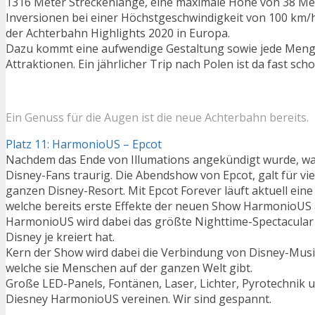
1316 Meter Streckenlänge, eine maximale Höhe von 38 Met
Inversionen bei einer Höchstgeschwindigkeit von 100 km/h
der Achterbahn Highlights 2020 in Europa.
Dazu kommt eine aufwendige Gestaltung sowie jede Meng
Attraktionen. Ein jährlicher Trip nach Polen ist da fast s
Ein Genuss für die Augen ist die neue Achterbahn bereits.
Platz 11: HarmonioUS – Epcot
Nachdem das Ende von Illumations angekündigt wurde, wa
Disney-Fans traurig. Die Abendshow von Epcot, galt für viel
ganzen Disney-Resort. Mit Epcot Forever läuft aktuell ei
welche bereits erste Effekte der neuen Show HarmonioUS 
HarmonioUS wird dabei das größte Nighttime-Spectacular
Disney je kreiert hat.
Kern der Show wird dabei die Verbindung von Disney-Musik
welche sie Menschen auf der ganzen Welt gibt.
Große LED-Panels, Fontänen, Laser, Lichter, Pyrotechnik u
Diesney HarmonioUS vereinen. Wir sind gespannt.