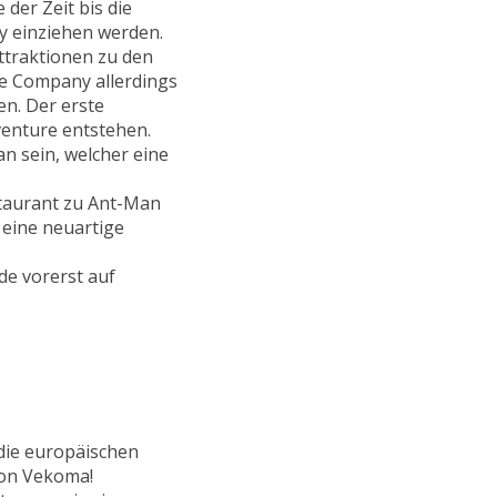
der Zeit bis die
y einziehen werden.
ttraktionen zu den
ie Company allerdings
en. Der erste
venture entstehen.
an sein, welcher eine
estaurant zu Ant-Man
 eine neuartige
de vorerst auf
die europäischen
von Vekoma!