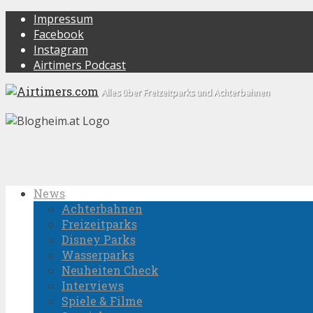
Impressum
Facebook
Instagram
Airtimers Podcast
Alles über Freizeitparks und Achterbahnen
News
Achterbahnen
Freizeitparks
Disney Parks
Wasserparks
Neuheiten Check
Interviews
Spiele & Filme