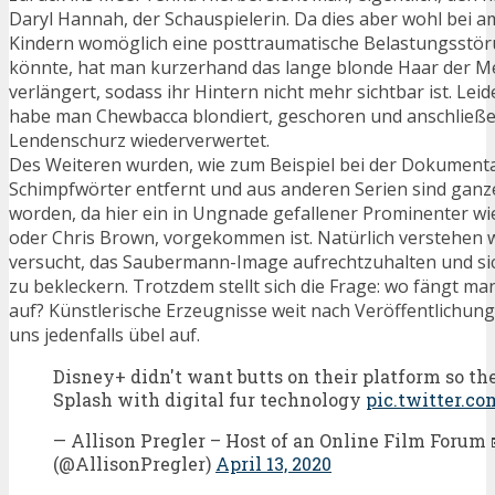
Daryl Hannah, der Schauspielerin. Da dies aber wohl bei 
Kindern womöglich eine posttraumatische Belastungsstö
könnte, hat man kurzerhand das lange blonde Haar der M
verlängert, sodass ihr Hintern nicht mehr sichtbar ist. Leide
habe man Chewbacca blondiert, geschoren und anschließend
Lendenschurz wiederverwertet.
Des Weiteren wurden, wie zum Beispiel bei der Dokument
Schimpfwörter entfernt und aus anderen Serien sind ganz
worden, da hier ein in Ungnade gefallener Prominenter wi
oder Chris Brown, vorgekommen ist. Natürlich verstehen 
versucht, das Saubermann-Image aufrechtzuhalten und sic
zu bekleckern. Trotzdem stellt sich die Frage: wo fängt m
auf? Künstlerische Erzeugnisse weit nach Veröffentlichun
uns jedenfalls übel auf.
Disney+ didn't want butts on their platform so th
Splash with digital fur technology
pic.twitter.c
— Allison Pregler – Host of an Online Film Forum 
(@AllisonPregler)
April 13, 2020