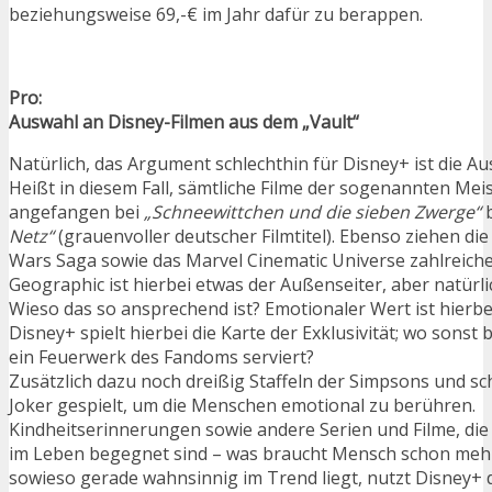
beziehungsweise 69,-€ im Jahr dafür zu berappen.
Pro:
Auswahl an Disney-Filmen aus dem „Vault“
Natürlich, das Argument schlechthin für Disney+ ist die Au
Heißt in diesem Fall, sämtliche Filme der sogenannten Mei
angefangen bei
„Schneewittchen und die sieben Zwerge“
b
Netz“
(grauenvoller deutscher Filmtitel). Ebenso ziehen die 
Wars Saga sowie das Marvel Cinematic Universe zahlreiche
Geographic ist hierbei etwas der Außenseiter, aber natürlic
Wieso das so ansprechend ist? Emotionaler Wert ist hierbei
Disney+ spielt hierbei die Karte der Exklusivität; wo sons
ein Feuerwerk des Fandoms serviert?
Zusätzlich dazu noch dreißig Staffeln der Simpsons und sc
Joker gespielt, um die Menschen emotional zu berühren.
Kindheitserinnerungen sowie andere Serien und Filme, die
im Leben begegnet sind – was braucht Mensch schon meh
sowieso gerade wahnsinnig im Trend liegt, nutzt Disney+ 