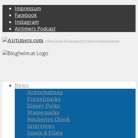
Impressum
Facebook
Instagram
Airtimers Podcast
Alles über Freizeitparks und Achterbahnen
News
Achterbahnen
Freizeitparks
Disney Parks
Wasserparks
Neuheiten Check
Interviews
Spiele & Filme