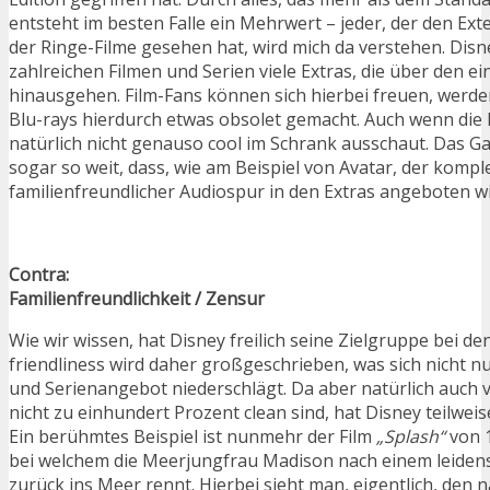
entsteht im besten Falle ein Mehrwert – jeder, der den Ex
der Ringe-Filme gesehen hat, wird mich da verstehen. Disn
zahlreichen Filmen und Serien viele Extras, die über den ei
hinausgehen. Film-Fans können sich hierbei freuen, werd
Blu-rays hierdurch etwas obsolet gemacht. Auch wenn die
natürlich nicht genauso cool im Schrank ausschaut. Das Ga
sogar so weit, dass, wie am Beispiel von Avatar, der komple
familienfreundlicher Audiospur in den Extras angeboten wi
Contra:
Familienfreundlichkeit / Zensur
Wie wir wissen, hat Disney freilich seine Zielgruppe bei den
friendliness wird daher großgeschrieben, was sich nicht nu
und Serienangebot niederschlägt. Da aber natürlich auch v
nicht zu einhundert Prozent clean sind, hat Disney teilwei
Ein berühmtes Beispiel ist nunmehr der Film
„Splash“
von 
bei welchem die Meerjungfrau Madison nach einem leidens
zurück ins Meer rennt. Hierbei sieht man, eigentlich, den