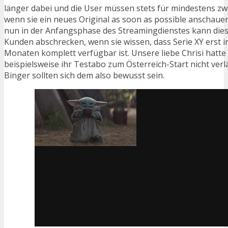
länger dabei und die User müssen stets für mindestens zw
wenn sie ein neues Original as soon as possible anschau
nun in der Anfangsphase des Streamingdienstes kann dies 
Kunden abschrecken, wenn sie wissen, dass Serie XY erst i
Monaten komplett verfügbar ist. Unsere liebe Chrisi hatte
beispielsweise ihr Testabo zum Österreich-Start nicht ver
Binger sollten sich dem also bewusst sein.