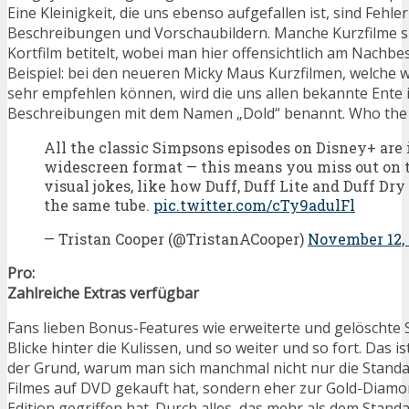
Eine Kleinigkeit, die uns ebenso aufgefallen ist, sind Fehler
Beschreibungen und Vorschaubildern. Manche Kurzfilme s
Kortfilm betitelt, wobei man hier offensichtlich am Nachbe
Beispiel: bei den neueren Micky Maus Kurzfilmen, welche 
sehr empfehlen können, wird die uns allen bekannte Ente 
Beschreibungen mit dem Namen „Dold“ benannt. Who the f
All the classic Simpsons episodes on Disney+ are
widescreen format — this means you miss out on t
visual jokes, like how Duff, Duff Lite and Duff Dr
the same tube.
pic.twitter.com/cTy9adulFl
— Tristan Cooper (@TristanACooper)
November 12, 
Pro:
Zahlreiche Extras verfügbar
Fans lieben Bonus-Features wie erweiterte und gelöschte 
Blicke hinter die Kulissen, und so weiter und so fort. Das is
der Grund, warum man sich manchmal nicht nur die Standa
Filmes auf DVD gekauft hat, sondern eher zur Gold-Diam
Edition gegriffen hat. Durch alles, das mehr als dem Standa