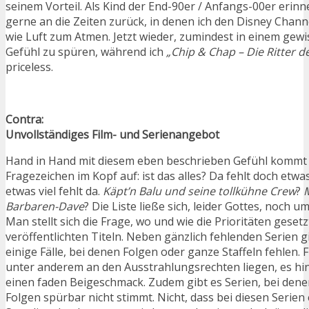
seinem Vorteil. Als Kind der End-90er / Anfangs-00er erinne
gerne an die Zeiten zurück, in denen ich den Disney Chan
wie Luft zum Atmen. Jetzt wieder, zumindest in einem gew
Gefühl zu spüren, während ich
„Chip & Chap – Die Ritter d
priceless.
Contra:
Unvollständiges Film- und Serienangebot
Hand in Hand mit diesem eben beschrieben Gefühl kommt 
Fragezeichen im Kopf auf: ist das alles? Da fehlt doch etw
etwas viel fehlt da.
Käpt’n Balu und seine tollkühne Crew
?
Barbaren-Dave
? Die Liste ließe sich, leider Gottes, noch u
Man stellt sich die Frage, wo und wie die Prioritäten geset
veröffentlichten Titeln. Neben gänzlich fehlenden Serien g
einige Fälle, bei denen Folgen oder ganze Staffeln fehlen. F
unter anderem an den Ausstrahlungsrechten liegen, es hint
einen faden Beigeschmack. Zudem gibt es Serien, bei dene
Folgen spürbar nicht stimmt. Nicht, dass bei diesen Serie