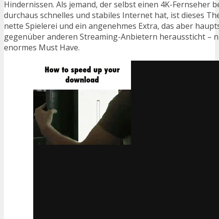
Hindernissen. Als jemand, der selbst einen 4K-Fernseher be
durchaus schnelles und stabiles Internet hat, ist dieses 
nette Spielerei und ein angenehmes Extra, das aber hauptsä
gegenüber anderen Streaming-Anbietern heraussticht – ni
enormes Must Have.