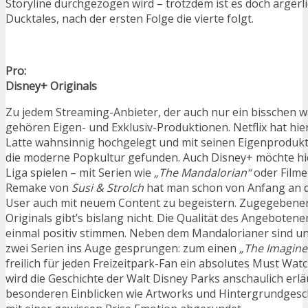
Storyline durchgezogen wird – trotzdem ist es doch ärgerli
Ducktales, nach der ersten Folge die vierte folgt.
Pro:
Disney+ Originals
Zu jedem Streaming-Anbieter, der auch nur ein bisschen wa
gehören Eigen- und Exklusiv-Produktionen. Netflix hat hier
Latte wahnsinnig hochgelegt und mit seinen Eigenprodukt
die moderne Popkultur gefunden. Auch Disney+ möchte hie
Liga spielen – mit Serien wie
„The Mandalorian“
oder Filme
Remake von
Susi & Strolch
hat man schon von Anfang an da
User auch mit neuem Content zu begeistern. Zugegebenerm
Originals gibt’s bislang nicht. Die Qualität des Angebotene
einmal positiv stimmen. Neben dem Mandalorianer sind un
zwei Serien ins Auge gesprungen: zum einen
„The Imagine
freilich für jeden Freizeitpark-Fan ein absolutes Must Watch
wird die Geschichte der Walt Disney Parks anschaulich erläu
besonderen Einblicken wie Artworks und Hintergrundgesc