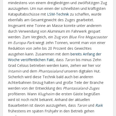
mindestens von einem dreigliedrigen und zwölfsitzigen Zug
auszugehen. Um nun einen der schnellsten und kräftigsten
Katapultabschüsse mit
LSM-Technik
zu schaffen, wurde
ebenfalls am Gesamtgewicht des Zuges gearbeitet.
Insgesamt eine Tonne an Masse konnte unter anderem
durch Verwendung von Aluminium im Fahrwerk gespart
werden. Zum Vergleich, ein Zug von
Blue Fire Megacoaster
im
Europa-Park
wiegt zehn Tonnen, womit man von einer
Reduktion von zehn bis 20 Prozent des Gewichtes
ausgehen kann. Zusammen mit dem
bereits Anfang der
Woche veröffentlichen Fakt
, dass
Taron
bis minus Zehn
Grad Celsius betrieben werden kann, ziehen wir hier vor
Intamin
und dem
Phantasialand
unseren digitalen Hut.
Sicherlich wird diese Technik bald auch bei anderen
Achterbahnen Einzug halten und große Teile der Branche
werden von der Entwicklung des
Phantasialand-Zuges
profitieren. Wann
Klugheim
die ersten Gäste begrüßen
wird ist noch nicht bekannt. Anhand der aktuellen
Bauarbeiten ist davon auszugehen, dass
Taron
und
Raik
frühestens im späten Frühjahr in den Betrieb gehen