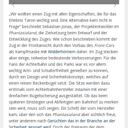
„Wir wollten einen Zug mit allen Eigenschaften, die für das
Erlebnis Taron wichtig sind. Eine Alternative kam nicht in
Frage“ beschreibt Sebastian Jonas, der Projektentwickler im
Phantasialand
, die Zielsetzung beim Entwurf und der
Entwicklung des Zuges. Wie schon beschrieben kommt der
Zug in der Frontansicht durch den Vorbau des
Front-Cars
als Kampfmaske
mit Widderhörnern
daher. Im Zug stecken
aber einige, teilweise bedeutende Verbesserungen. Für die
Fans der Achterbahn und des Parks war es vor allem
wichtig Arm- und Schulterfreiheit genießen zu können,
durch ein Design und Sicherheitskonzept, welches auf
einen reinen Beckenbügel setzt. Die Sitze werden dazu
erstmals vom Achterbahnhersteller
Intamin
mit einer
dreifachen Bügelsicherung ausgestattet. Ob das beim
späteren Einsteigen und Abfertigen am Bahnhof zu merken
sein wird, muss sich zeigen. Ein Schritt der vom Hersteller
kam, über den sich das
Phantasialand
aber sichtlich freut,
unter anderem nach
Gerüchten das in der Branche an der
Sicherheit gespart wird
. Doch der Freiraum der dem