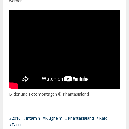
werden.
Bilder und Fotomontagen © Phantasialand
2016
Intamin
Klugheim
Phantasialand
Raik
Taron